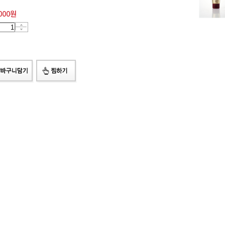
000
원